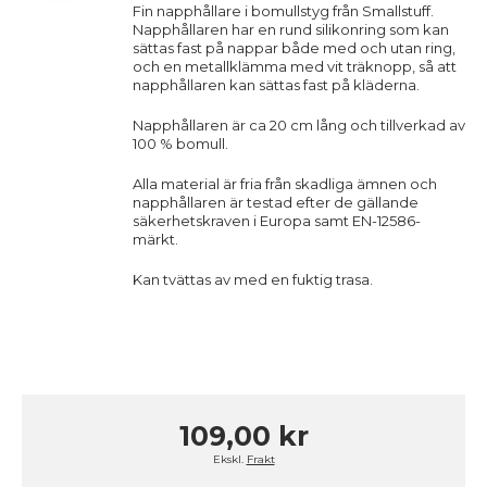
Fin napphållare i bomullstyg från Smallstuff.
Napphållaren har en rund silikonring som kan
sättas fast på nappar både med och utan ring,
och en metallklämma med vit träknopp, så att
napphållaren kan sättas fast på kläderna.
Napphållaren är ca 20 cm lång och tillverkad av
100 % bomull.
Alla material är fria från skadliga ämnen och
napphållaren är testad efter de gällande
säkerhetskraven i Europa samt EN-12586-
märkt.
Kan tvättas av med en fuktig trasa.
109,00 kr
Ekskl.
Frakt