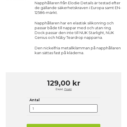
Napphållaren från Elodie Details är testad efter
de gällande säkerhetskraven i Europa samt EN-
12586-märkt.
Napphållaren har en elastisk silikonring och
passar både till nappar med och utan ring.
Dock passar den inte till NUK Starlight, NUK
Genius och Nûby Teardrop napparna.
Den nickelfria metallklämman på napphållaren
kan sättas fast på kläderna.
129,00 kr
Ekskl.
Frakt
Antal