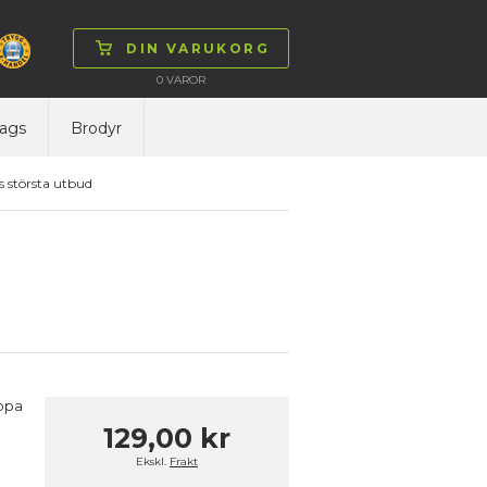
DIN VARUKORG
0
VAROR
ags
Brodyr
 största utbud
ropa
129,00 kr
Ekskl.
Frakt