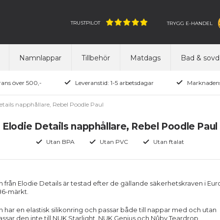
TRUSTPILOT
TRYGG E-HANDEL
Namnlappar
Tillbehör
Matdags
Bad & sovd
rans över 500,-
Leveranstid: 1-5 arbetsdagar
Marknadens
etails napphållare, Rebel Poodle Paul
Elodie Details napphållare, Rebel Poodle Paul
Utan BPA
Utan PVC
Utan ftalat
 från Elodie Details är testad efter de gällande säkerhetskraven i Eu
86-märkt.
 har en elastisk silikonring och passar både till nappar med och utan
assar den inte till NUK Starlight, NUK Genius och Nûby Teardrop