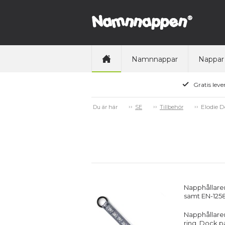
Namnnappar
Nappar
Gratis leve
Elodie D
Du är här
SE
Tillbehör
Napphållaren
samt EN-125
Napphållaren
ring. Dock p