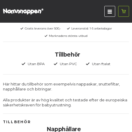
Gratis leverans över 500,-
Leveranstid: 1-5 arbetsdagar
Marknadens största utbud
Tillbehör
Utan BPA
Utan PVC
Utan ftalat
Här hittar du tillbehör som exempelvis nappaskar, snuttefiltar,
napphållare och bitringar.
Alla produkter är av hög kvalitet och testade efter de europeiska
säkerhetskraven för babyutrustning.
TILLBEHÖR
Napphållare