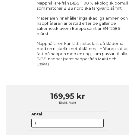
Napphållare från BIBS i 100 % ekologisk bomull
som matchar BIBS nordiska färgvärld så fint.
Materialen innehåller inga skadliga ämnen och
napphållaren är testad efter de gällande
säkerhetskraven i Europa samt är EN-12586-
märkt.
Napphållaren kan lätt sättas fast på kläderna
med en nickelfri metallklämma. Hållaren sättas
fast på nappen med en ring, som passar till alla
BIBS-nappar (samt nappar från MAM och
Esska).
169,95 kr
Ekskl.
Frakt
Antal