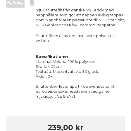
Mjuk snuttefilt från danska My Teddy med
napphållare som gör att nappen aldrig tappas
bort.
Napphållaren passar inte till NUK Starlight,
NUK Genius och Nûby Teardrop-napparna.
Snuttefilten är av den mjukaste polyester
velboa.
Specifikationer:
Material: Velboa, 100% polyester
Storlek: 22cm
Tvättråd: Maskintvätt vid 30 grader
Ålder: 0+
Snuttefilten lever upp till de svenska samt
europeiska säkerhetskraven vad gäller
mjukisdjur: CE & EN71.
239,00 kr