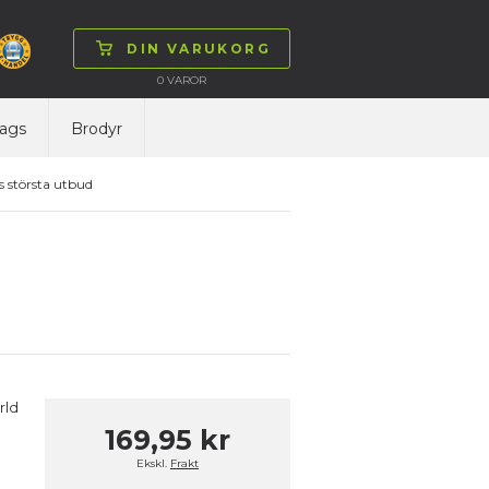
DIN VARUKORG
0
VAROR
ags
Brodyr
 största utbud
rld
169,95 kr
Ekskl.
Frakt