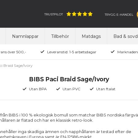
TRUSTPILOT
TRYGG E-HANDEL
Namnlappar
Tillbehör
Matdags
Bad & sovd
rans över 500,-
Leveranstid: 1-5 arbetsdagar
Marknadens
i Braid Sage/Ivory
BIBS Paci Braid Sage/Ivory
Utan BPA
Utan PVC
Utan ftalat
från BIBS i 100 % ekologisk bomull som matchar BIBS nordiska färgvä
llaren är flätad och har en klassisk retro-look.
nnehåller inga skadliga ämnen och napphållaren är testad efter de
erhetskraven i Europa samt är EN-12586-märkt.