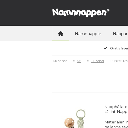
Namnnappar
Nappar
Gratis leve
BIBS Pac
Du är här
SE
Tillbehör
Napphållare 
så fint.
Napphå
Materialen i
gällande säk