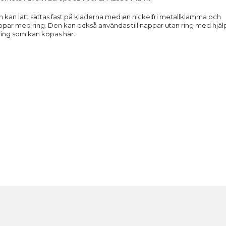
 kan lätt sättas fast på kläderna med en nickelfri metallklämma och
nappar med ring. Den kan också användas till nappar utan ring med hjäl
nring som kan köpas
här
.