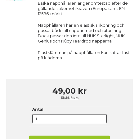
Esska napphållaren är genomtestad efter de
gällande säkerhetskraven i Europa samt EN-
12586-märkt.
Napphållaren har en elastisk silikonring och
passar både till nappar med och utan ring.
Dock passar den inte till NUK Starlight, NUK
Genius och Nûby Teardrop napparna.
Plastklämman på napphållaren kan sättas fast
på kläderna.
49,00 kr
Ekskl.
Frakt
Antal