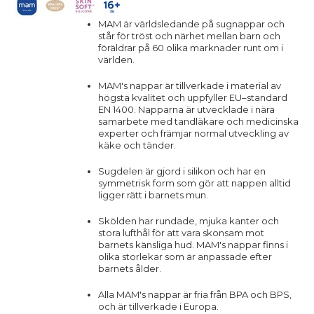
MAM är världsledande på sugnappar och
står för tröst och närhet mellan barn och
föräldrar på 60 olika marknader runt om i
världen.
MAM's nappar är tillverkade i material av
högsta kvalitet och uppfyller EU–standard
EN 1400. Napparna är utvecklade i nära
samarbete med tandläkare och medicinska
experter och främjar normal utveckling av
käke och tänder.
Sugdelen är gjord i silikon och har en
symmetrisk form som gör att nappen alltid
ligger rätt i barnets mun.
Skölden har rundade, mjuka kanter och
stora lufthål för att vara skonsam mot
barnets känsliga hud. MAM's nappar finns i
olika storlekar som är anpassade efter
barnets ålder.
Alla MAM's nappar är fria från BPA och BPS,
och är tillverkade i Europa.