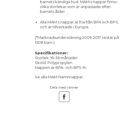
barnets känsliga hud. MAM:s nappar finns i
olika storlekar som är anpassade efter
barnets ålder.
Alla MAM:s nappar är fria från BPA och BPS,
och är tillverkade i Europa.
(*Marknadsundersökning 2009-2017, testat på
1508 barn.)
Specifikationer:
Storlek: 16-36 månader
Sköld: Polypropylen
Nappen är BPA- och BPS-fri
Se alla
MAM
Namnnappar.
Dela med vänner