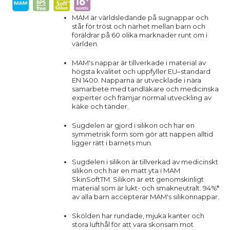
MAM är världsledande på sugnappar och
står för tröst och närhet mellan barn och
föräldrar på 60 olika marknader runt om i
världen.
MAM's nappar är tillverkade i material av
högsta kvalitet och uppfyller EU–standard
EN 1400. Napparna är utvecklade i nära
samarbete med tandläkare och medicinska
experter och främjar normal utveckling av
käke och tänder.
Sugdelen är gjord i silikon och har en
symmetrisk form som gör att nappen alltid
ligger rätt i barnets mun.
Sugdelen i silikon är tillverkad av medicinskt
silikon och har en matt yta i MAM
SkinSoftTM. Silikon är ett genomskinligt
material som är lukt- och smakneutralt. 94%*
av alla barn accepterar MAM's silikonnappar.
Skölden har rundade, mjuka kanter och
stora lufthål för att vara skonsam mot