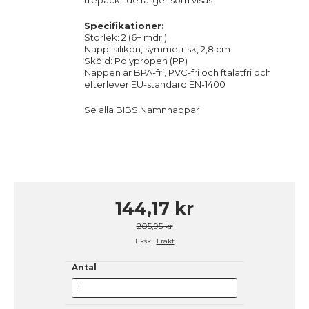
trepack i de färger som visas.
Specifikationer:
Storlek: 2 (6+ mdr.)
Napp: silikon, symmetrisk, 2,8 cm
Sköld: Polypropen (PP)
Nappen är BPA-fri, PVC-fri och ftalatfri och
efterlever EU-standard EN-1400
Se alla BIBS Namnnappar
144,17 kr
205,95 kr
Ekskl.
Frakt
Antal