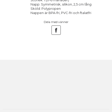
Storlek: 1 (0-6 månader)
Napp: Symmetrisk, silikon, 2,5 cm lång
Sköld: Polypropen
Nappen är BPA-fri, PVC-fri och ftalatfri
Dela med vänner