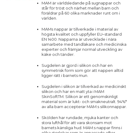
MAM är världsledande på sugnappar och
står för tröst och närhet mellan barn och
föräldrar på 60 olika marknader runt om i
världen.
MAMs nappar är tillverkade i material av
högsta kvalitet och uppfyller EU–standard
EN 1400. Napparna är utvecklade i nära
samarbete med tandläkare och medicinska
experter och främjar normal utveckling av
käke och tänder.
Sugdelen är gjord i silikon och har en
symmetrisk form som gör att nappen alltid
ligger rätt i barnets mun.
Sugdelen i silikon är tillverkad av medicinskt
silikon och har en matt yta i MAM
SkinSoftTM. Silikon är ett genomskinligt
material som är lukt- och smakneutralt. 94%*
av alla barn accepterar MAM:s silikonnappar.
Skölden har rundade, mjuka kanter och
stora lufthål för att vara skonsam mot
barnets känsliga hud. MAM:s nappar finns i
olika storlekar som är anpassade efter