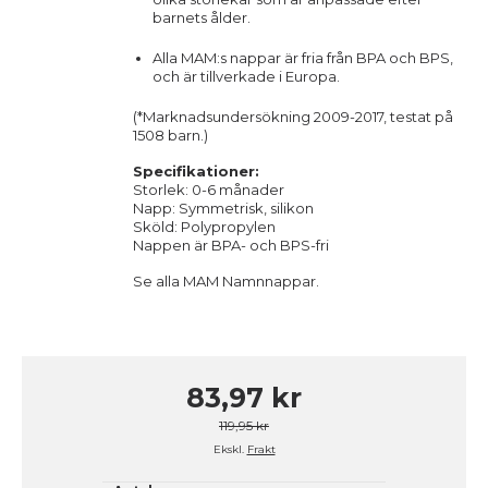
barnets ålder.
Alla MAM:s nappar är fria från BPA och BPS,
och är tillverkade i Europa.
(*Marknadsundersökning 2009-2017, testat på
1508 barn.)
Specifikationer:
Storlek: 0-6 månader
Napp: Symmetrisk, silikon
Sköld: Polypropylen
Nappen är BPA- och BPS-fri
Se alla
MAM
Namnnappar.
83,97 kr
119,95 kr
Ekskl.
Frakt