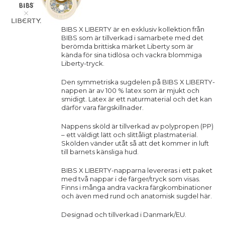
BIBS X LIBERTY är en exklusiv kollektion från
BIBS som är tillverkad i samarbete med det
berömda brittiska märket Liberty som är
kända för sina tidlösa och vackra blommiga
Liberty-tryck.
Den symmetriska sugdelen på BIBS X LIBERTY-
nappen är av 100 % latex som är mjukt och
smidigt. Latex är ett naturmaterial och det kan
därför vara färgskillnader.
Nappens sköld är tillverkad av polypropen (PP)
– ett väldigt lätt och slittåligt plastmaterial.
Skölden vänder utåt så att det kommer in luft
till barnets känsliga hud.
BIBS X LIBERTY-napparna levereras i ett paket
med två nappar i de färger/tryck som visas.
Finns i många andra vackra färgkombinationer
och även med rund och anatomisk sugdel
här.
Designad och tillverkad i Danmark/EU.