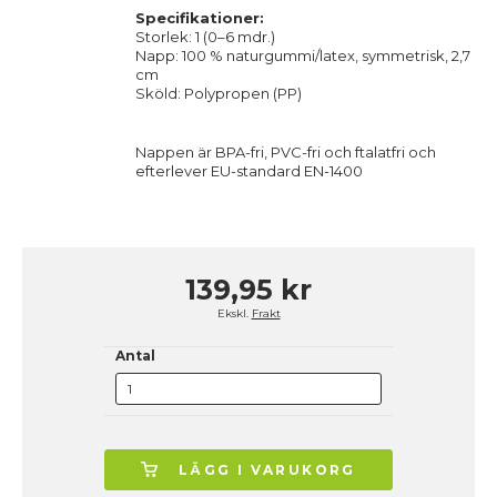
Specifikationer:
Storlek: 1 (0–6 mdr.)
Napp: 100 % naturgummi/latex, symmetrisk, 2,7
cm
Sköld: Polypropen (PP)
Nappen är BPA-fri, PVC-fri och ftalatfri och
efterlever EU-standard EN-1400
139,95 kr
Ekskl.
Frakt
Antal
LÄGG I VARUKORG