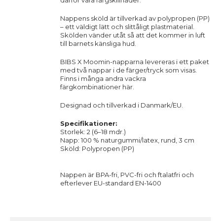
därför vara färgskillnader.
Nappens sköld är tillverkad av polypropen (PP)
– ett väldigt lätt och slittåligt plastmaterial.
Skölden vänder utåt så att det kommer in luft
till barnets känsliga hud.
BIBS X Moomin-napparna levereras i ett paket
med två nappar i de färger/tryck som visas.
Finns i många andra vackra
färgkombinationer
här.
Designad och tillverkad i Danmark/EU.
Specifikationer:
Storlek: 2 (6–18 mdr.)
Napp: 100 % naturgummi/latex, rund, 3 cm
Sköld: Polypropen (PP)
Nappen är BPA-fri, PVC-fri och ftalatfri och
efterlever EU-standard EN-1400