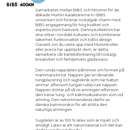
Samarbetet mellan BIBS och Moomin för de
älskade Mumin-karaktärerna in i BIBS
universum och förenar nostalgisk charm med
BIBS engagemang för hög kvalitet och
expertis inom hantverk. Denna kollektion har
sina rötter i nordiskt kulturarv och kombinerar
säkerhet, funktionalitet och tidlös design.
Oavsett om du växte upp med Mumintrollet
eller precis har upptäckt dem, är detta
samarbete vår kärleksförklaring till nostalgi,
kreativitet och familjelivets glada kaos.
Den runda nappdelen påminner om formen på
mammans bröst. Nappen ger en liknande
tungplacering och sugteknik som när babyn
ammar, eftersom tungan rullas runt nappen.
Nappen stöttar på så vis amningen eftersom
den tränar tung- och käkmuskulaturen som vid
amning. Den rekommenderas därför av
danska barnmorskor för att stötta den
naturliga amningen.
Sugdelen är av 100 % latex som är mjukt och
smidigt. Latex är ett naturmaterial och det kan