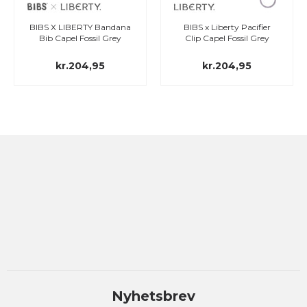
BS X LIBERTY Bandana
BIBS x Liberty Pacifier
BIBS
Bib Capel Fossil Grey
Clip Capel Fossil Grey
C
kr.204,95
kr.204,95
Nyhetsbrev