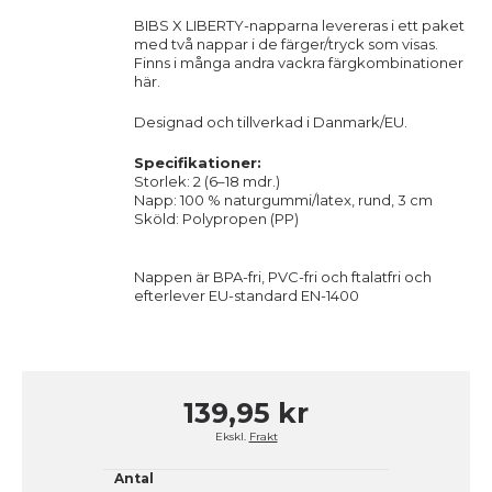
BIBS X LIBERTY-napparna levereras i ett paket
med två nappar i de färger/tryck som visas.
Finns i många andra vackra färgkombinationer
här.
Designad och tillverkad i Danmark/EU.
Specifikationer:
Storlek: 2 (6–18 mdr.)
Napp: 100 % naturgummi/latex, rund, 3 cm
Sköld: Polypropen (PP)
Nappen är BPA-fri, PVC-fri och ftalatfri och
efterlever EU-standard EN-1400
139,95 kr
Ekskl.
Frakt
Antal