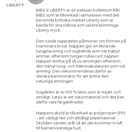
BIBS X LIBERTY är en exklusiv kollektion från
BIBS som är tillverkad i samarbete med det
berömda brittiska märket Liberty som är
kända för sina tidlösa och vackra blommiga
Liberty-tryck.
Den runda nappdelen påminner om formen på
mammans bröst. Nappen ger en liknande
tungplacering och sugteknik som när babyn
ammar, eftersom tungan rullas runt nappen.
Nappen stöttar på så vis amningen eftersom
den tränar tung- och käkmuskulaturen som vid
amning. Den rekommenderas därför av
danska barnmorskor för att stötta den
naturliga amningen.
Sugdelen är av 100 % latex som är mjukt och
smidigt. Latex är ett naturmaterial och det kan
därför vara färgskillnader.
Nappens sköld är tillverkad av polypropen (PP)
– ett väldigt lätt och slittåligt plastmaterial.
Skölden vänder utåt så att det kommer in luft
till barnets känsliga hud.