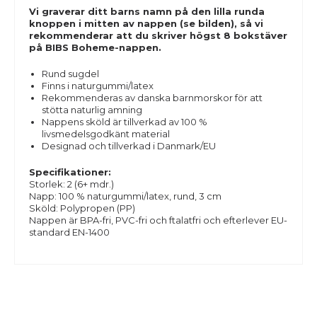
Vi graverar ditt barns namn på den lilla runda
knoppen i mitten av nappen (se bilden), så vi
rekommenderar att du skriver högst 8 bokstäver
på BIBS Boheme-nappen.
Rund sugdel
Finns i naturgummi/latex
Rekommenderas av danska barnmorskor för att
stötta naturlig amning
Nappens sköld är tillverkad av 100 %
livsmedelsgodkänt material
Designad och tillverkad i Danmark/EU
Specifikationer:
Storlek: 2 (6+ mdr.)
Napp: 100 % naturgummi/latex, rund, 3 cm
Sköld: Polypropen (PP)
Nappen är BPA-fri, PVC-fri och ftalatfri och efterlever EU-
standard EN-1400