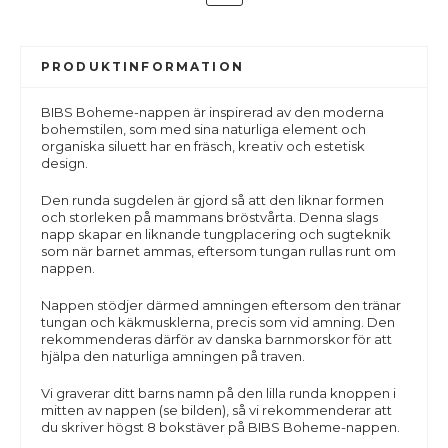
PRODUKTINFORMATION
BIBS Boheme-nappen är inspirerad av den moderna
bohemstilen, som med sina naturliga element och
organiska siluett har en fräsch, kreativ och estetisk
design.
Den runda sugdelen är gjord så att den liknar formen
och storleken på mammans bröstvårta. Denna slags
napp skapar en liknande tungplacering och sugteknik
som när barnet ammas, eftersom tungan rullas runt om
nappen.
Nappen stödjer därmed amningen eftersom den tränar
tungan och käkmusklerna, precis som vid amning. Den
rekommenderas därför av danska barnmorskor för att
hjälpa den naturliga amningen på traven.
Vi graverar ditt barns namn på den lilla runda knoppen i
mitten av nappen (se bilden), så vi rekommenderar att
du skriver högst 8 bokstäver på BIBS Boheme-nappen.