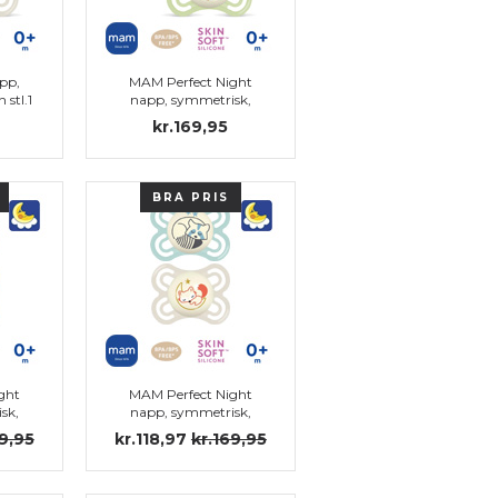
pp,
MAM Perfect Night
 stl.1
napp, symmetrisk,
silikon stl.1
kr.169,95
BRA PRIS
ght
MAM Perfect Night
sk,
napp, symmetrisk,
silikon stl.1 (ljusblå)
69,95
kr.118,97
kr.169,95