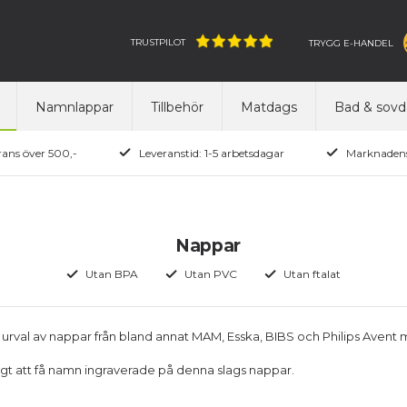
TRUSTPILOT
TRYGG E-HANDEL
Namnlappar
Tillbehör
Matdags
Bad & sovd
rans över 500,-
Leveranstid: 1-5 arbetsdagar
Marknadens
Nappar
Utan BPA
Utan PVC
Utan ftalat
tt urval av nappar från bland annat MAM, Esska, BIBS och Philips Avent
ligt att få namn ingraverade på denna slags nappar.