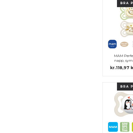
BRA 
MAM Perfe
napp, sym
silikon 
kr.118,97
k
BRA 