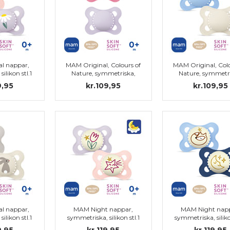
l nappar,
MAM Original, Colours of
MAM Original, Colo
ilikon stl.1
Nature, symmetriska,
Nature, symmetri
silikon stl.1
silikon stl.1
9,95
kr.109,95
kr.109,95
l nappar,
MAM Night nappar,
MAM Night napp
ilikon stl.1
symmetriska, silikon stl.1
symmetriska, siliko
(blå, transpare
9,95
kr.119,95
kr.119,95