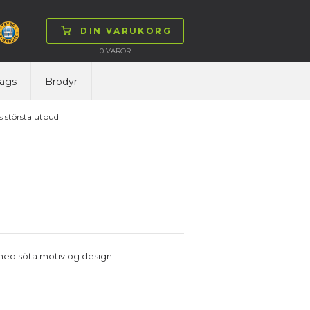
DIN VARUKORG
0
VAROR
ags
Brodyr
 största utbud
 med söta motiv og design.