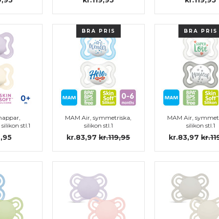
BRA PRIS
BRA PRIS
nappar,
MAM Air, symmetriska,
MAM Air, symmetr
ilikon stl.1
silikon stl.1
silikon stl.1
9,95
kr.83,97
kr.119,95
kr.83,97
kr.11