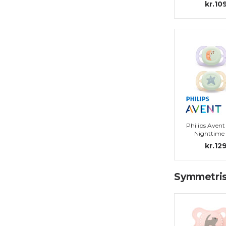
kr.10
Philips Avent
Nighttime
symmetriska, s
kr.12
0 (0-
Symmetrisk