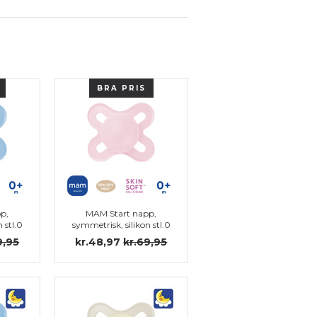
BRA PRIS
p,
MAM Start napp,
 stl.0
symmetrisk, silikon stl.0
9,95
kr.48,97
kr.69,95