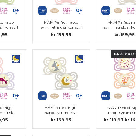
ct napp,
MAM Perfect napp,
MAM Perfect na
likon stl.1
symmetrisk, silikon stl.1
symmetrisk, silikon
9,95
kr.159,95
kr.159,95
BRA PRIS
ct Night
MAM Perfect Night
MAM Perfect Ni
metrisk,
napp, symmetrisk,
napp, symmetri
stl.1
silikon stl.1
silikon stl.1
9,95
kr.169,95
kr.118,97
kr.1