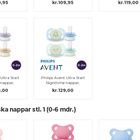
9,95
kr.109,95
kr.119,00
 Ultra Start
Philips Avent Ultra Start
 nappar,
Nighttime nappar,
ilikon, stl.
symmetriska, silikon, stl.
9,00
kr.129,00
2 m)
0 (0-2 m)
a nappar stl. 1 (0-6 mdr.)