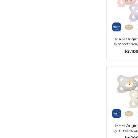
MAM Origina
symmetriska, s
kr.10
MAM Origina
symmetriska, s
kr.10