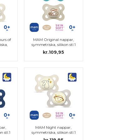
urs of
MAM Original nappar,
ska,
symmetriska, silikon stl.1
kr.109,95
ar,
MAM Night nappar,
n stl.1
symmetriska, silikon stl.1
nt)
kr.119,95