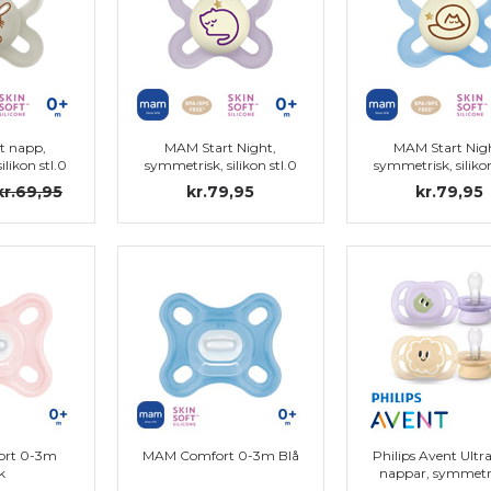
t napp,
MAM Start Night,
MAM Start Nig
ilikon stl.0
symmetrisk, silikon stl.0
symmetrisk, silikon
kr.69,95
kr.79,95
kr.79,95
rt 0-3m
MAM Comfort 0-3m Blå
Philips Avent Ultra
k
nappar, symmetr
silikon, stl. 0 (0