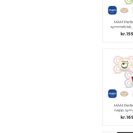
MAM Perfe
symmetrisk, si
kr.15
MAM Perfe
napp, sym
silikon 
kr.16