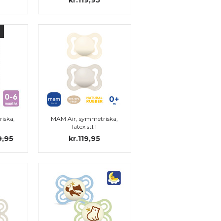
iska,
MAM Air, symmetriska,
latex stl.1
9,95
kr.119,95