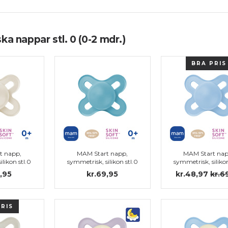
a nappar stl. 0 (0-2 mdr.)
BRA PRIS
t napp,
MAM Start napp,
MAM Start nap
ilikon stl.0
symmetrisk, silikon stl.0
symmetrisk, silikon
(blå)
,95
kr.69,95
kr.48,97
kr.6
PRIS