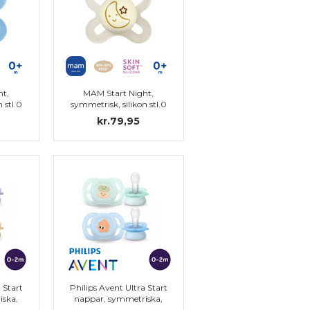
ht,
MAM Start Night,
 stl.0
symmetrisk, silikon stl.0
kr.79,95
 Start
Philips Avent Ultra Start
iska,
nappar, symmetriska,
-2 m)
silikon, stl. 0 (0-2 m)