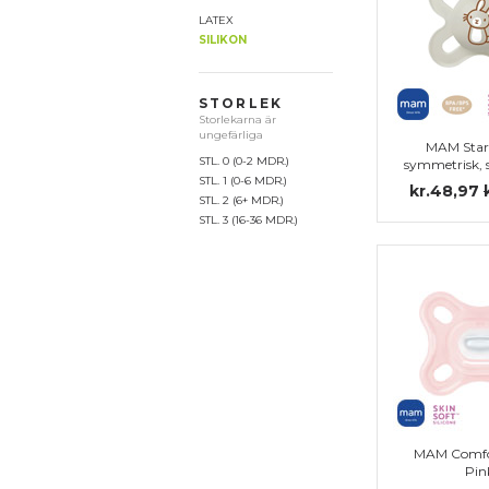
LATEX
SILIKON
STORLEK
Storlekarna är
ungefärliga
MAM Star
STL. 0 (0-2 MDR.)
symmetrisk, s
STL. 1 (0-6 MDR.)
kr.48,97
STL. 2 (6+ MDR.)
STL. 3 (16-36 MDR.)
MAM Comfo
Pin