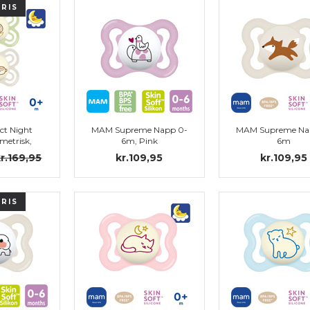
PRIS
ct Night
MAM Supreme Napp 0-
MAM Supreme Na
metrisk,
6m, Pink
6m
stl.1
r.169,95
kr.109,95
kr.109,95
PRIS