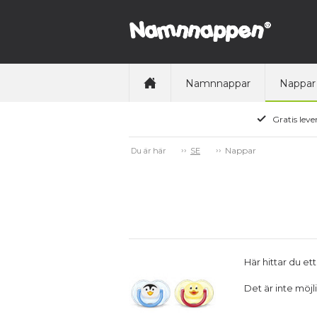
Namnnappar
Nappar
Gratis leve
Nappar
Du är här
SE
Här hittar du e
Det är inte möj