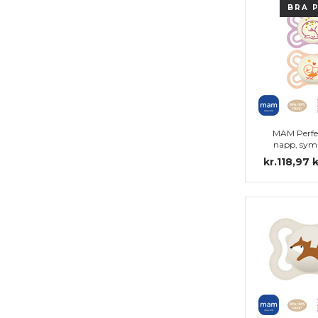
BRA 
MAM Perfe
napp, sym
silikon 
kr.118,97
k