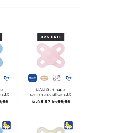
BRA PRIS
p,
MAM Start napp,
 stl.0
symmetrisk, silikon stl.0
9,95
kr.48,97
kr.69,95