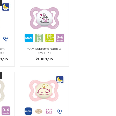
ght
MAM Supreme Napp 0-
sk,
6m, Pink
69,95
kr.109,95