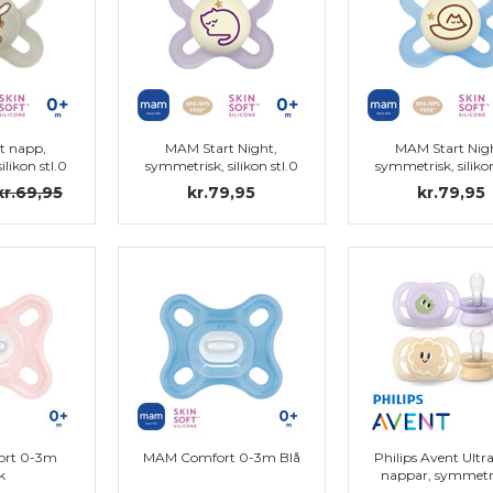
t napp,
MAM Start Night,
MAM Start Nig
ilikon stl.0
symmetrisk, silikon stl.0
symmetrisk, silikon
kr.69,95
kr.79,95
kr.79,95
rt 0-3m
MAM Comfort 0-3m Blå
Philips Avent Ultra
k
nappar, symmetr
silikon, stl. 0 (0