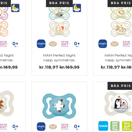
PRIS
BRA PRIS
BRA PRIS
ct Night
MAM Perfect Night
MAM Perfect Ni
metrisk,
napp, symmetrisk,
napp, symmetri
stl.1
silikon stl.1 (ljusblå)
silikon stl.1
r.169,95
kr.118,97
kr.169,95
kr.118,97
kr.1
BRA PRIS