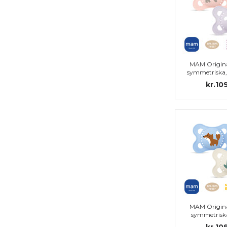
MAM Origina
symmetriska, s
kr.10
MAM Origina
symmetriska
rubber 
kr.10