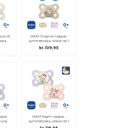
urs of
MAM Original nappar,
ska,
symmetriska, silikon stl.1
kr.109,95
ppar,
MAM Night nappar,
ural
symmetriska, silikon stl.1
kr.119,95