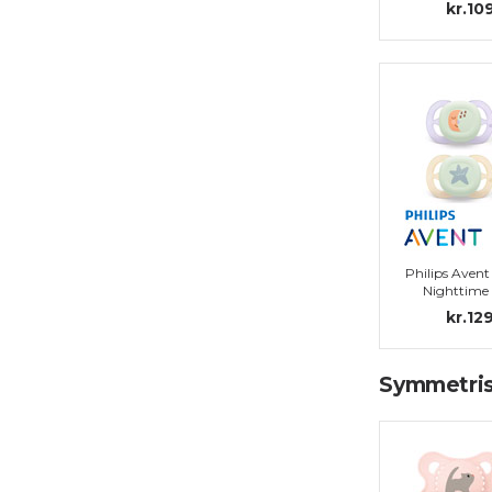
kr.10
Philips Avent
Nighttime
symmetriska, s
kr.12
0 (0-
Symmetrisk