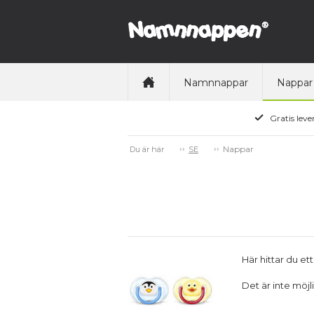
Namnnappar
Nappar
Gratis leve
Nappar
Du är här
SE
Här hittar du e
Det är inte möj