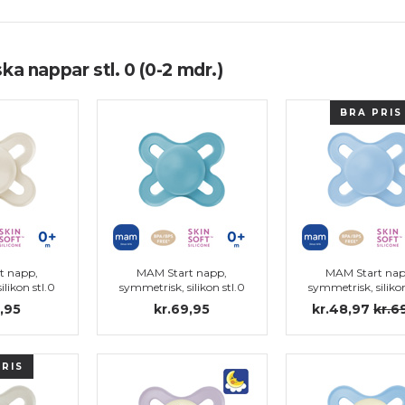
a nappar stl. 0 (0-2 mdr.)
BRA PRIS
t napp,
MAM Start napp,
MAM Start nap
ilikon stl.0
symmetrisk, silikon stl.0
symmetrisk, silikon
(blå)
,95
kr.69,95
kr.48,97
kr.6
PRIS