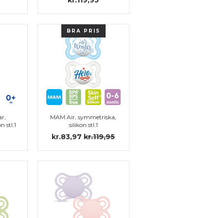
BRA PRIS
r,
MAM Air, symmetriska,
n stl.1
silikon stl.1
kr.83,97
kr.119,95