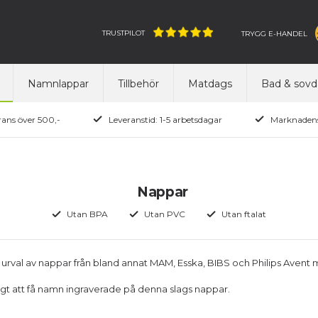
TRUSTPILOT
TRYGG E-HANDEL
Namnlappar
Tillbehör
Matdags
Bad & sovd
rans över 500,-
Leveranstid: 1-5 arbetsdagar
Marknadens
Nappar
Utan BPA
Utan PVC
Utan ftalat
tt urval av nappar från bland annat MAM, Esska, BIBS och Philips Avent
ligt att få namn ingraverade på denna slags nappar.