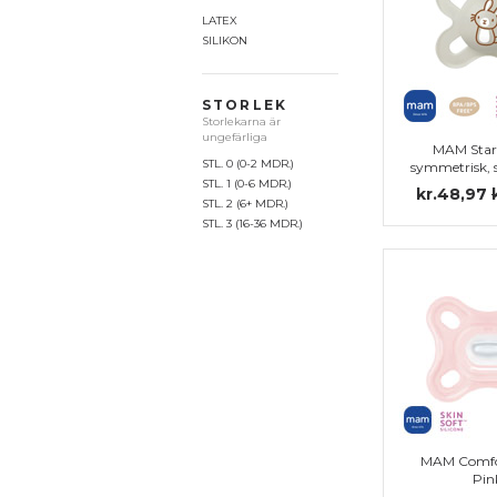
LATEX
SILIKON
STORLEK
Storlekarna är
ungefärliga
MAM Star
STL. 0 (0-2 MDR.)
symmetrisk, s
STL. 1 (0-6 MDR.)
kr.48,97
STL. 2 (6+ MDR.)
STL. 3 (16-36 MDR.)
MAM Comfo
Pin