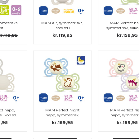
mmetriska,
MAM Air, symmetriska,
MAM Perfect na
stl.1
latex stl.1
symmetrisk, silikon
kr.119,95
kr.119,95
kr.159,95
ct napp,
MAM Perfect Night
MAM Perfect Ni
likon stl.1
napp, symmetrisk,
napp, symmetri
silikon stl.1
silikon stl.1
9,95
kr.169,95
kr.169,95