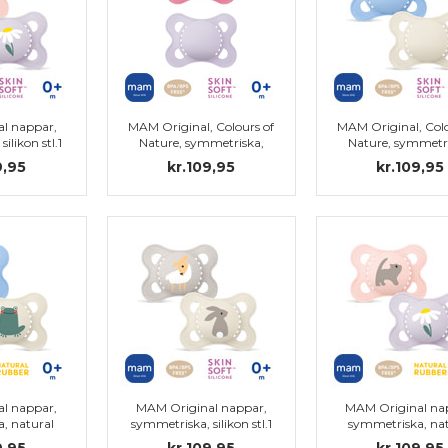
l nappar,
MAM Original, Colours of
MAM Original, Colo
ilikon stl.1
Nature, symmetriska,
Nature, symmetri
silikon stl.1
silikon stl.1
9,95
kr.109,95
kr.109,95
l nappar,
MAM Original nappar,
MAM Original na
, natural
symmetriska, silikon stl.1
symmetriska, nat
stl.1
rubber stl.1
9,95
kr.109,95
kr.109,95