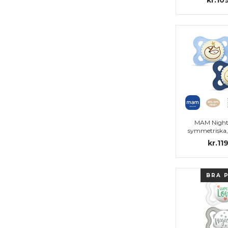
MAM Night
symmetriska, s
(blå, tran
kr.11
BRA 