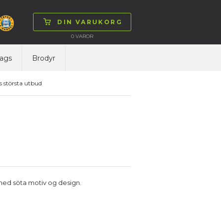
DIN VARUKORG
0
VAROR
ags
Brodyr
 största utbud
 med söta motiv og design.