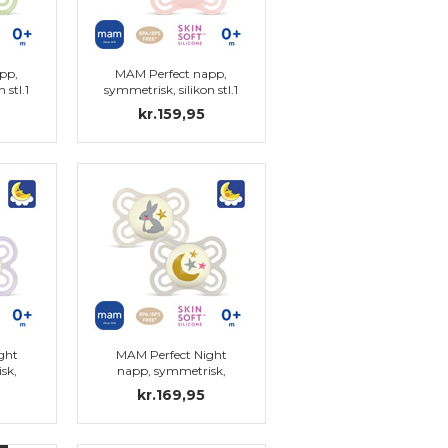
pp,
MAM Perfect napp,
 stl.1
symmetrisk, silikon stl.1
kr.159,95
ght
MAM Perfect Night
sk,
napp, symmetrisk,
silikon stl.1
kr.169,95