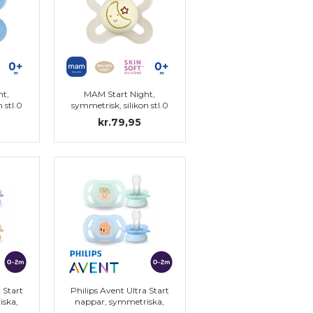
ht,
MAM Start Night,
 stl.0
symmetrisk, silikon stl.0
kr.79,95
 Start
Philips Avent Ultra Start
iska,
nappar, symmetriska,
-2 m)
silikon, stl. 0 (0-2 m)