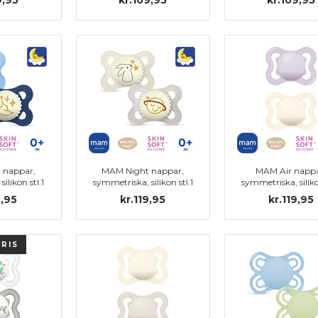
 nappar,
MAM Night nappar,
MAM Air nappa
ilikon stl.1
symmetriska, silikon stl.1
symmetriska, siliko
sparent)
9,95
kr.119,95
kr.119,95
PRIS