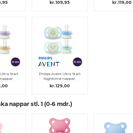
9,95
kr.109,95
kr.119,00
 Ultra Start
Philips Avent Ultra Start
 nappar,
Nighttime nappar,
ilikon, stl.
symmetriska, silikon, stl.
9,00
kr.129,00
2 m)
0 (0-2 m)
a nappar stl. 1 (0-6 mdr.)