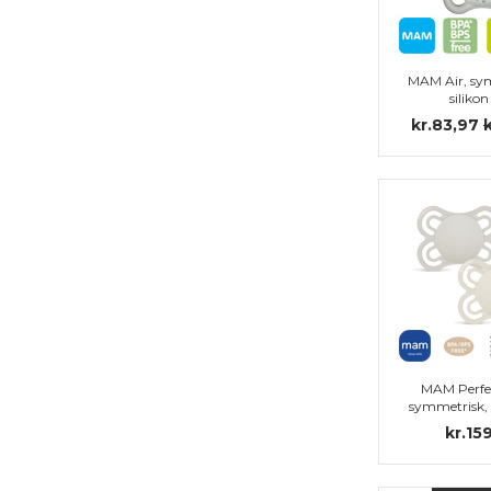
MAM Air, sy
silikon 
kr.83,97
MAM Perfe
symmetrisk, si
kr.15