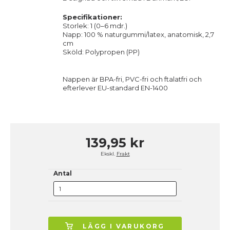
Specifikationer:
Storlek: 1 (0–6 mdr.)
Napp: 100 % naturgummi/latex, anatomisk, 2,7
cm
Sköld: Polypropen (PP)
Nappen är BPA-fri, PVC-fri och ftalatfri och
efterlever EU-standard EN-1400
139,95 kr
Ekskl.
Frakt
Antal
LÄGG I VARUKORG