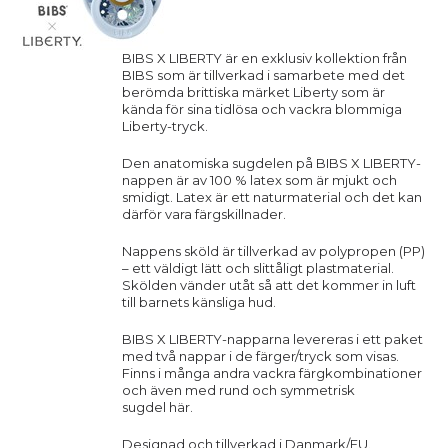
BIBS X LIBERTY är en exklusiv kollektion från
BIBS som är tillverkad i samarbete med det
berömda brittiska märket Liberty som är
kända för sina tidlösa och vackra blommiga
Liberty-tryck.
Den anatomiska sugdelen på BIBS X LIBERTY-
nappen är av 100 % latex som är mjukt och
smidigt. Latex är ett naturmaterial och det kan
därför vara färgskillnader.
Nappens sköld är tillverkad av polypropen (PP)
– ett väldigt lätt och slittåligt plastmaterial.
Skölden vänder utåt så att det kommer in luft
till barnets känsliga hud.
BIBS X LIBERTY-napparna levereras i ett paket
med två nappar i de färger/tryck som visas.
Finns i många andra vackra färgkombinationer
och även med rund och symmetrisk
sugdel
här.
Designad och tillverkad i Danmark/EU.