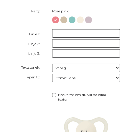
Färg:
Rose pink
Linje 1:
Linje 2:
Linje 3:
Textstorlek:
Typsnitt:
Bocka för om du vill ha olika
texter