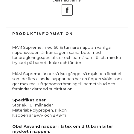
Dela med vänner
PRODUKTINFORMATION
MAM Supreme, med 60 % tunnare napp än vanliga
napphuvuden, är framtagen i samarbete med
tandregleringsspecialister och barnläkare för att minska
trycket på barnets käke och tänder.
MAM Supreme är också fyra gånger så mjuk och flexibel
som de flesta andra nappar och har en öppen sköld som
ger maximal luftgenomströmning till barnets hud och
förhindrar därmed hudirritation.
Specifikationer
Storlek: 16+ månader
Material: Polypropen, silikon
Nappen är BPA- och BPS-fri
Obs! Använd nappar i latex om ditt barn biter
mycket i nappen.