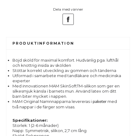
Dela med vänner
PRODUKTINFORMATION
Böjd sköld för maximal komfort. Hudvänlig pga. lufthål
och knottrig insida av skölden
Stöttar korrekt utveckling av gommen och tänderna
Utformad i samarbete med tandläkare och medicinska
experter
Med innovationen MAM SkinSoftTM-silikon som ger en
silkesmjuk känsla i barnets mun. Använd latex om ditt
barn biter mycket i nappen.
MAM Original Namnnapparna levereras i
med
paketer
två nappar i de färger som visas.
Specifikationer:
Storlek: 1 (2-6 månader)
Napp: Symmetrisk, silikon, 2,7 cm lång
Sköld: Polypropen