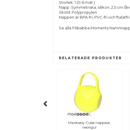
Storlek: 1 (0-6 mdr.)
Napp: Symmetriska, silikon, 2,5 cm lå
Sköld: Polypropylen
Nappen är BPA-fri, PVC-fri och ftalatfri
Se alla
Filibabba Moments Namnnapp
RELATERADE PRODUKTER
aby Cube nappask, vit
Maxibaby Cube nappask,
neongul