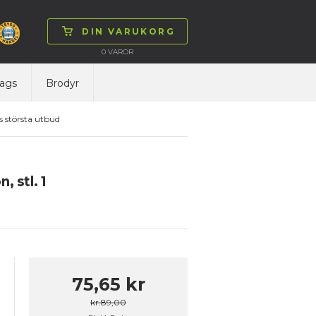
DIN VARUKORG
0
VAROR
ags
Brodyr
 största utbud
 stl. 1
75,65 kr
kr.89,00