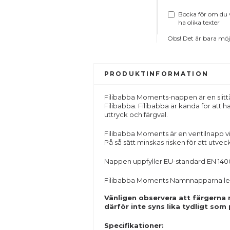
Bocka för om du v
ha olika texter
Obs! Det är bara möjl
PRODUKTINFORMATION
Filibabba Moments-nappen är en slitt
Filibabba. Filibabba är kända för att h
uttryck och färgval.
Filibabba Moments är en ventilnapp vi
På så sätt minskas risken för att utve
Nappen uppfyller EU-standard EN 1400 oc
Filibabba Moments Namnnapparna lever
Vänligen observera att färgerna
därför inte syns lika tydligt som
Specifikationer: