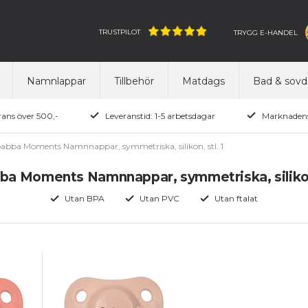
TRUSTPILOT
TRYGG E-HANDEL
Namnlappar
Tillbehör
Matdags
Bad & sovd
rans över 500,-
Leveranstid: 1-5 arbetsdagar
Marknadens
ibabba Moments Namnnappar, symmetriska, silikon, stl. 1
bba Moments Namnnappar, symmetriska, silikon,
Utan BPA
Utan PVC
Utan ftalat