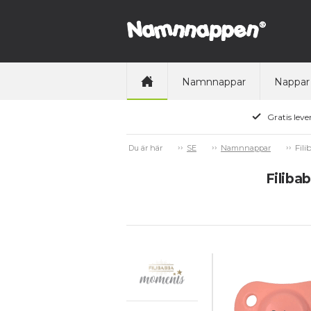
Namnnappar
Nappar
Gratis leve
Fil
Du är här
SE
Namnnappar
Filiba