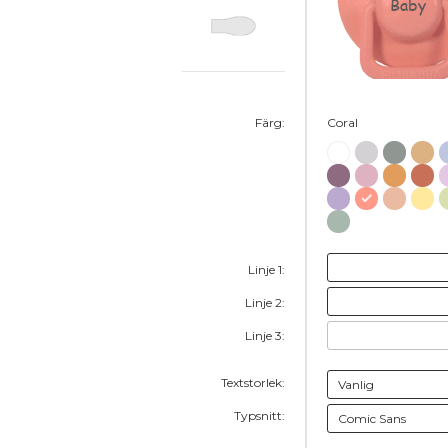
Baby
Färg:
Coral
Linje 1:
Linje 2:
Linje 3:
Textstorlek:
Typsnitt: