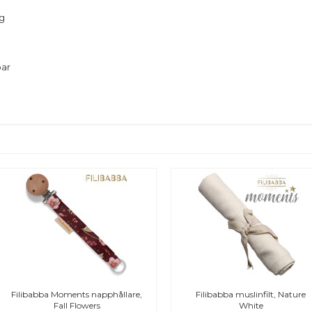
ng
ar
Filibabba Moments napphållare,
Filibabba muslinfilt, Nature
Fall Flowers
White