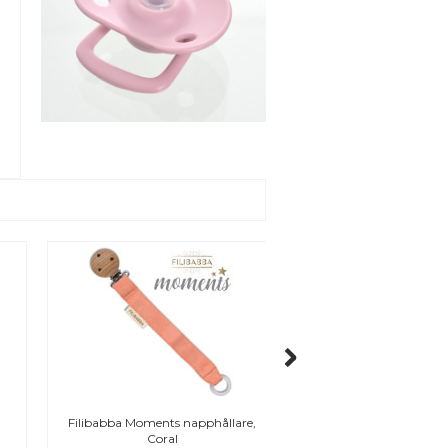
Filibabba Moments napphållare,
Maxibaby Cube nappas
Coral