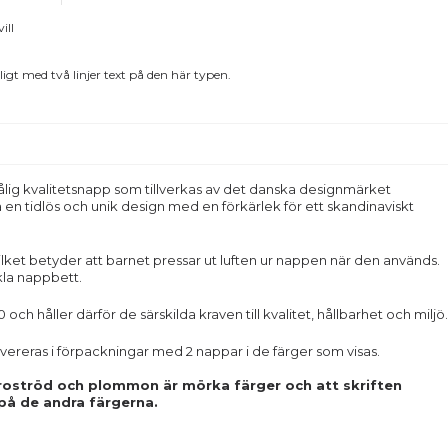
ill
igt med två linjer text på den här typen.
ålig kvalitetsnapp som tillverkas av det danska designmärket
a en tidlös och unik design med en förkärlek för ett skandinaviskt
lket betyder att barnet pressar ut luften ur nappen när den används.
ckla nappbett.
h håller därför de särskilda kraven till kvalitet, hållbarhet och miljö.
eras i förpackningar med 2 nappar i de färger som visas.
 roströd och plommon är mörka färger och att skriften
 på de andra färgerna.