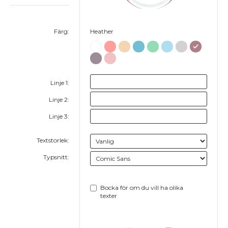
Färg:
Heather
Linje 1:
Linje 2:
Linje 3:
Textstorlek:
Typsnitt:
Bocka för om du vill ha olika
texter