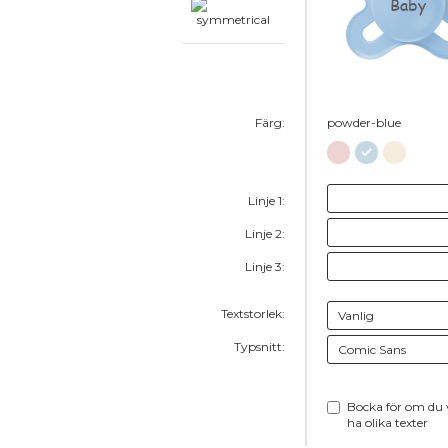
Baby
Färg:
powder-blue
Linje 1:
Linje 2:
Linje 3:
Textstorlek:
Typsnitt:
Bocka för om du v
ha olika texter