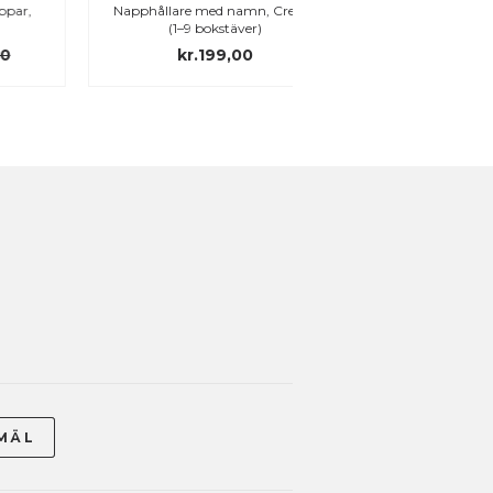
Napphållare med namn, Cream
My Teddy snuttefilt med 
(1–9 bokstäver)
My Elephant
kr.199,00
kr.339,00