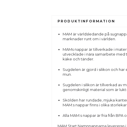
PRODUKTINFORMATION
MAM är världsledande på sugnappar 
marknader runt om i världen.
MAMs nappar är tillverkade i mater
utvecklade i nära samarbete med t
käke och tänder.
Sugdelen är gjord i silikon och har 
mun.
Sugdelen i silikon är tillverkad av 
genomskinligt material som är lukt
Skölden har rundade, mjuka kanter 
MAM:s nappar finns i olika storleka
Alla MAM:s nappar är fria från BPA o
MAM Start Namnnapparna levereras i