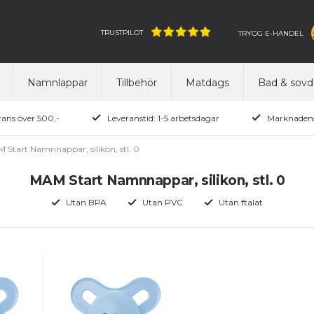
TRUSTPILOT
TRYGG E-HANDEL
Namnlappar
Tillbehör
Matdags
Bad & sovd
rans över 500,-
Leveranstid: 1-5 arbetsdagar
Marknadens
 Start Namnnappar, silikon, stl. 0
MAM Start Namnnappar, silikon, stl. 0
Utan BPA
Utan PVC
Utan ftalat