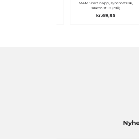
M napphållare, blå
MAM Start napp, symmetrisk,
silikon stl.0 (blå)
kr.89,00
kr.69,95
Nyhe