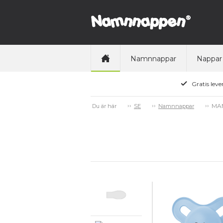
Namnnappar
Nappar
Gratis leve
MAM
Du är här
SE
Namnnappar