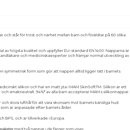
och står för tröst och närhet mellan barn och föräldrar på 60 olika
ial av högsta kvalitet och uppfyller EU–standard EN 1400. Napparna är
andläkare och medicinskaexperter och främjar normal utveckling av
en symmetrisk form som gör att nappen alltid ligger rätt i barnets
medicinskt silikon och har en matt yta i MAM SkinSoftTM. Silikon är ett
- och smakneutralt. 94%* av alla barn accepterar MAM:s silikonnappar.
och stora lufthål för att vara skonsam mot barnets känsliga hud.
r som är anpassade efter barnets ålder.
ch BPS, och är tillverkade i Europa.
med två nappar i de färger som visas.
paketer