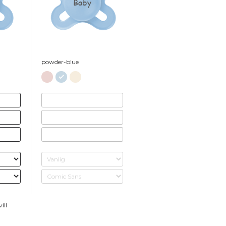
Baby
powder-blue
ill