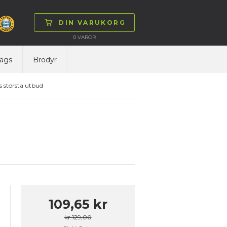
DIN VARUKORG
0
VAROR
ags
Brodyr
 största utbud
109,65 kr
kr.129,00