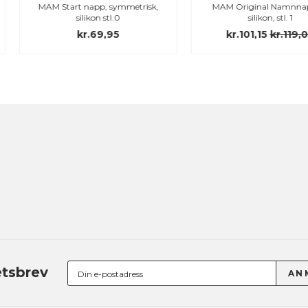
MAM Start napp, symmetrisk,
MAM Original Namnnappar,
silikon stl.0
silikon, stl. 1
kr.69,95
kr.101,15
kr.119,00
tsbrev