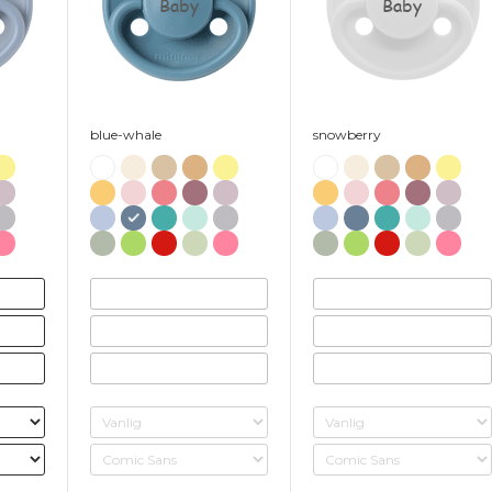
Baby
Baby
blue-whale
snowberry