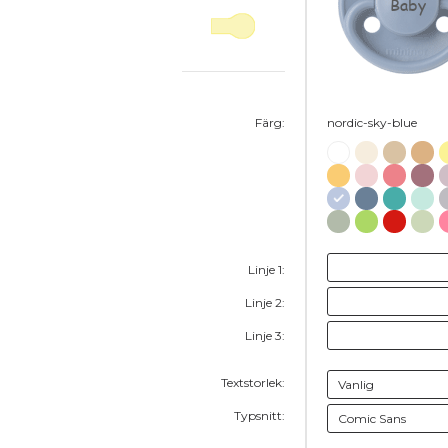
Baby
Färg:
nordic-sky-blue
Linje 1:
Linje 2:
Linje 3:
Textstorlek:
Typsnitt: