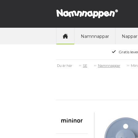
Namnnappar
Nappar
Gratis leve
Min
Du är här
SE
Namnnappar