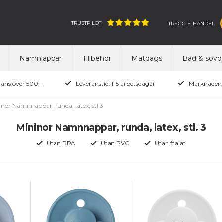
TRUSTPILOT
TRYGG E-HANDEL
Namnlappar
Tillbehör
Matdags
Bad & sovd
rans över 500,-
Leveranstid: 1-5 arbetsdagar
Marknadens
inor Namnnappar, runda, latex, stl.3
Mininor Namnnappar, runda, latex, stl. 3
Utan BPA
Utan PVC
Utan ftalat