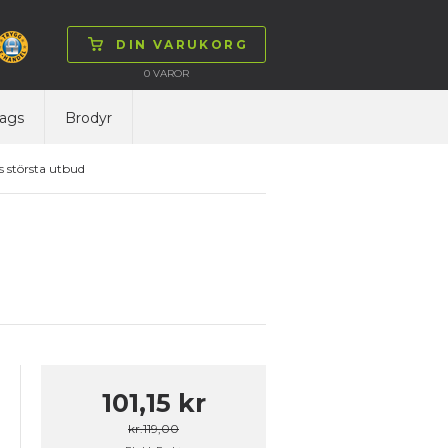
DIN VARUKORG
0
VAROR
ags
Brodyr
 största utbud
101,15 kr
kr.119,00