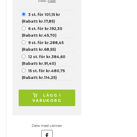
Ekskl.
Frakt
3 st. för 101,15 kr
(Rabatt: kr.17,85)
6 st. för kr.192,30
(Rabatt: kr.45,70)
9 st. för kr.288,45
(Rabatt: kr.68,55)
12 st. för kr.384,60
(Rabatt: kr.91,40)
15 st. för kr.480,75
(Rabatt: kr.114,25)
LÄGG I
VARUKORG
Dela med vänner