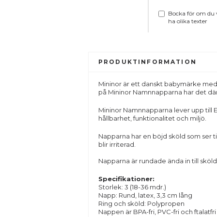
Bocka för om du v
ha olika texter
PRODUKTINFORMATION
Mininor är ett danskt babymärke med 
på Mininor Namnnapparna har det där li
Mininor Namnnapparna lever upp till EU
hållbarhet, funktionalitet och miljö.
Napparna har en böjd sköld som ser till
blir irriterad.
Napparna är rundade ända in till sköld
Specifikationer:
Storlek: 3 (18-36 mdr.)
Napp: Rund, latex, 3,3 cm lång
Ring och sköld: Polypropen
Nappen är BPA-fri, PVC-fri och ftalatfri