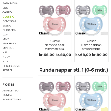
BABY NOVA
BIBS
CANPOL
CLASSIC
DENTISTAR
ESSKA
FILIBABBA
LOVI
MAM
Classic
Classic
MAXIBABY
Namnnappar,
Namnnappar,
MININOR
symmetriska,
symmetriska,
silikon stl.1
silikon stl.1
NIP
kr.68,00
kr.80,00
kr.68,00
kr.80,00
NUBY
NUK
PHILIPS AVENT
Runda nappar stl. 1 (0-6 mdr.)
REBAEL
FORM
ANATOMISKA
RUNDA
SYMMETRISKA