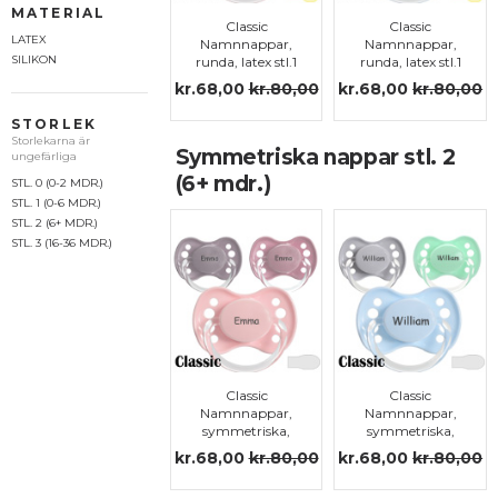
MATERIAL
Classic
Classic
LATEX
Namnnappar,
Namnnappar,
SILIKON
runda, latex stl.1
runda, latex stl.1
kr.68,00
kr.80,00
kr.68,00
kr.80,00
STORLEK
Storlekarna är
Symmetriska nappar stl. 2
ungefärliga
(6+ mdr.)
STL. 0 (0-2 MDR.)
STL. 1 (0-6 MDR.)
STL. 2 (6+ MDR.)
STL. 3 (16-36 MDR.)
Classic
Classic
Namnnappar,
Namnnappar,
symmetriska,
symmetriska,
silikon stl.2
silikon stl.2
kr.68,00
kr.80,00
kr.68,00
kr.80,00