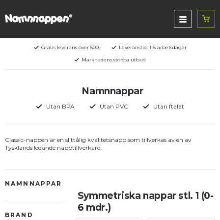
Gratis leverans över 500,-
Leveranstid: 1-5 arbetsdagar
Marknadens största utbud
Namnnappar
Utan BPA
Utan PVC
Utan ftalat
Classic-nappen är en slittålig kvalitetsnapp som tillverkas av en av
Tysklands ledande napptillverkare.
NAMNNAPPAR
Symmetriska nappar stl. 1 (0-
6 mdr.)
BRAND