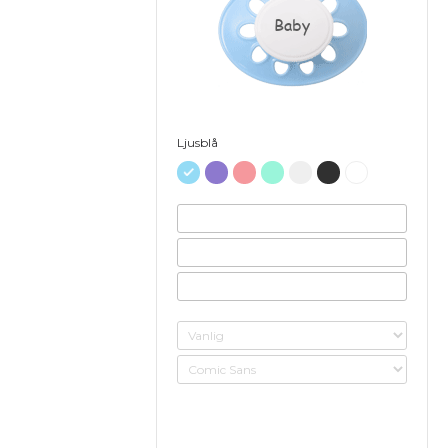
Baby
Ljusblå