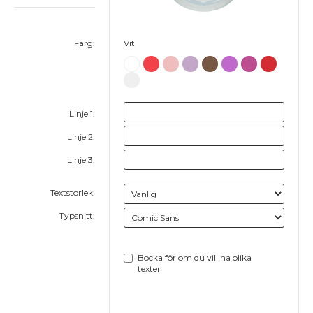
Färg:
Vit
Linje 1:
Linje 2:
Linje 3:
Textstorlek:
Typsnitt:
Bocka för om du vill ha olika
texter