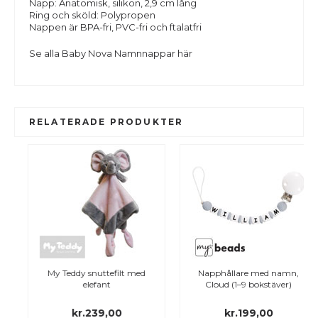
Napp: Anatomisk, silikon, 2,9 cm lång
Ring och sköld: Polypropen
Nappen är BPA-fri, PVC-fri och ftalatfri
Se alla
Baby Nova Namnnappar
här
RELATERADE PRODUKTER
My Teddy snuttefilt med
Napphållare med namn,
elefant
Cloud (1–9 bokstäver)
kr.239,00
kr.199,00