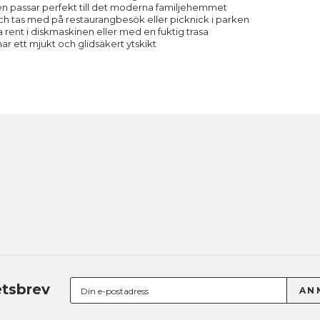
en passar perfekt till det moderna familjehemmet
och tas med på restaurangbesök eller picknick i parken
ra rent i diskmaskinen eller med en fuktig trasa
har ett mjukt och glidsäkert ytskikt
tsbrev