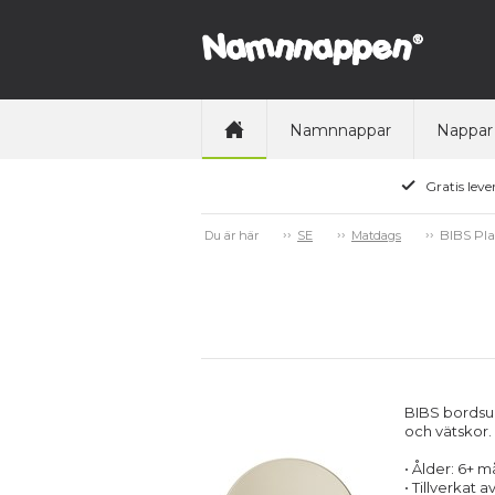
Namnnappar
Nappar
Gratis leve
BIBS Pla
Du är här
SE
Matdags
BIBS bordsun
och vätskor.
• Ålder: 6+ 
• Tillverkat 