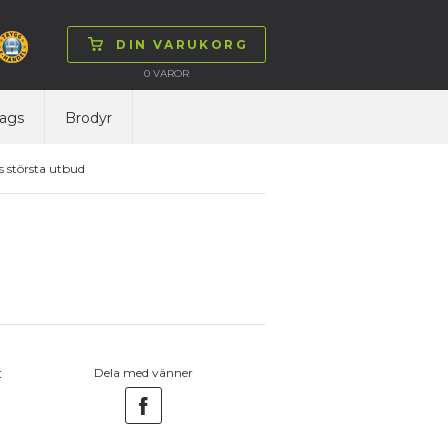
DIN VARUKORG
0
VAROR
ags
Brodyr
 största utbud
t
Dela med vänner