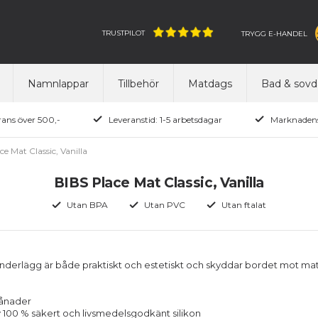
TRUSTPILOT
TRYGG E-HANDEL
Namnlappar
Tillbehör
Matdags
Bad & sovd
rans över 500,-
Leveranstid: 1-5 arbetsdagar
Marknadens
ce Mat Classic, Vanilla
BIBS Place Mat Classic, Vanilla
Utan BPA
Utan PVC
Utan ftalat
derlägg är både praktiskt och estetiskt och skyddar bordet mot ma
månader
av 100 % säkert och livsmedelsgodkänt silikon