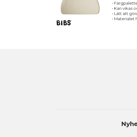
• Färgpalett
• Kan vikas 
• Lätt att gö
• Materialet 
Nyhe