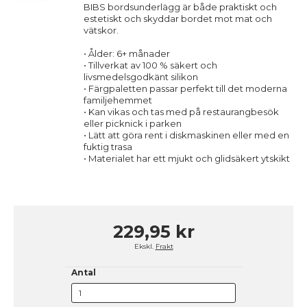
BIBS bordsunderlägg är både praktiskt och
estetiskt och skyddar bordet mot mat och
vätskor.
• Ålder: 6+ månader
• Tillverkat av 100 % säkert och
livsmedelsgodkänt silikon
• Färgpaletten passar perfekt till det moderna
familjehemmet
• Kan vikas och tas med på restaurangbesök
eller picknick i parken
• Lätt att göra rent i diskmaskinen eller med en
fuktig trasa
• Materialet har ett mjukt och glidsäkert ytskikt
229,95 kr
Ekskl.
Frakt
Antal