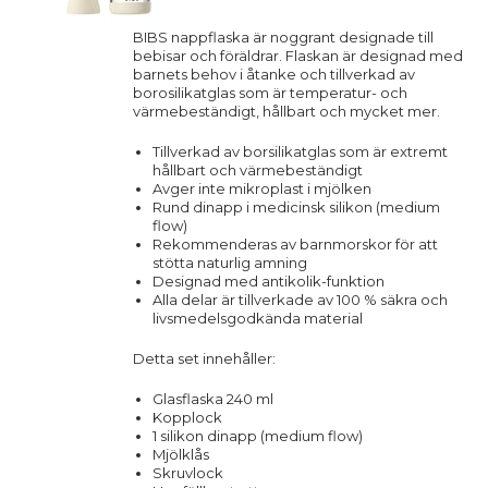
BIBS nappflaska är noggrant designade till
bebisar och föräldrar. Flaskan är designad med
barnets behov i åtanke och tillverkad av
borosilikatglas som är temperatur- och
värmebeständigt, hållbart och mycket mer.
Tillverkad av borsilikatglas som är extremt
hållbart och värmebeständigt
Avger inte mikroplast i mjölken
Rund dinapp i medicinsk silikon (medium
flow)
Rekommenderas av barnmorskor för att
stötta naturlig amning
Designad med antikolik-funktion
Alla delar är tillverkade av 100 % säkra och
livsmedelsgodkända material
Detta set innehåller:
Glasflaska 240 ml
Kopplock
1 silikon dinapp (medium flow)
Mjölklås
Skruvlock