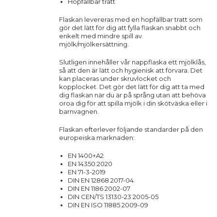
Hopfällbar tratt
Flaskan levereras med en hopfällbar tratt som
gör det lätt för dig att fylla flaskan snabbt och
enkelt med mindre spill av
mjölk/mjölkersättning.
Slutligen innehåller vår nappflaska ett mjölklås,
så att den är lätt och hygienisk att förvara. Det
kan placeras under skruvlocket och
kopplocket. Det gör det lätt för dig att ta med
dig flaskan när du är på språng utan att behöva
oroa dig för att spilla mjölk i din skötväska eller i
barnvagnen.
Flaskan efterlever följande standarder på den
europeiska marknaden:
EN 1400+A2
EN 14350:2020
EN 71-3-2019
DIN EN 12868 2017-04
DIN EN 1186 2002-07
DIN CEN/TS 13130-23 2005-05
DIN EN ISO 11885 2009-09