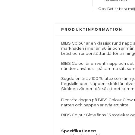
Obs! Det är bara möjl
PRODUKTINFORMATION
BIBS Colour är en klassisk rund napp 
marknaden i mer än 30 år och är m
bröst och understöttar därför amning
BIBS Colour är en ventilnapp och det 
när den används – på samma sätt som 
Sugdelen är av 100 % latex som är mjuk
färgskillnader. Nappens sköld är tillver
Skölden vänder utåt så att det kommer i
Den vita ringen på BIBS Colour Glow-n
natten och nappen är svår att hitta.
BIBS Colour Glow finns i 3 storlekar o
Specifikationer: