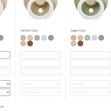
Vanilla Glow
Sage Glow
ill