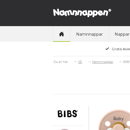
Namnnappar
Nappar
Gratis leve
BIB
Du är här
SE
Namnnappar
Baby