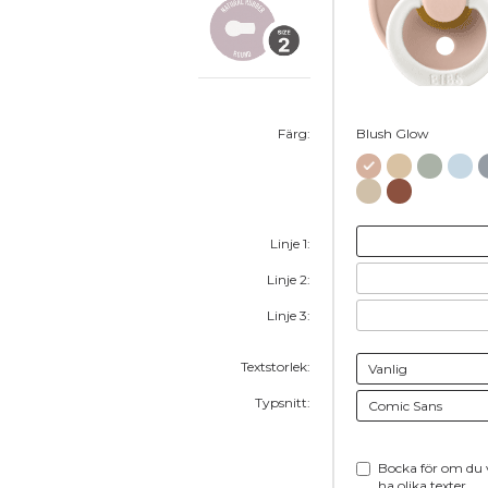
Färg:
Blush Glow
Linje 1:
Linje 2:
Linje 3:
Textstorlek:
Typsnitt:
Bocka för om du v
ha olika texter