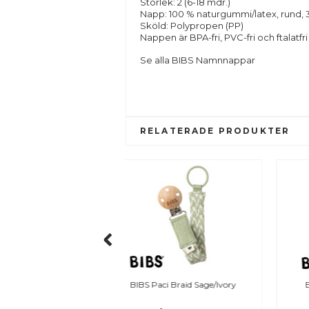
Storlek: 2 (6-18 mdr.)
Napp: 100 % naturgummi/latex, rund, 
Sköld: Polypropen (PP)
Nappen är BPA-fri, PVC-fri och ftalatf
Se alla BIBS Namnnappar
RELATERADE PRODUKTER
 Paci Braid Sage/Ivory
BIBS Bandana Bib, Blush