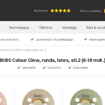
TRUSTPILOT
TRYGG E-HANDEL
Namnlappar
Tillbehör
Matdags
Bad & sovd
rans över 500,-
Leveranstid: 1-5 arbetsdagar
Marknadens
S Colour GLOW, runda, latex, stl. 2
BIBS Colour Glow, runda, latex, stl.2 (6-18 mdr.
Utan BPA
Utan PVC
Utan ftalat
Baby
Baby