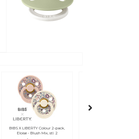
BIBS napphållare, stickad,
BIBS Paci Braid Sage
vanilla