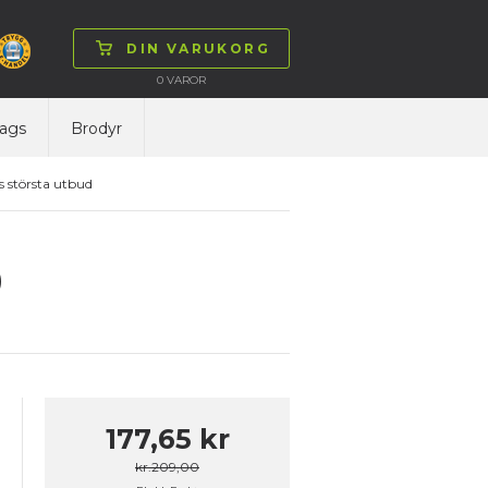
DIN VARUKORG
0
VAROR
ags
Brodyr
 största utbud
)
177,65 kr
kr.209,00