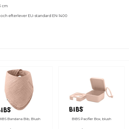
3 cm
ri och efterlever EU-standard EN-1400
BIBS Pacifier Box, blush
BIBS X LIBERTY Colour 2-pack,
Eloise - Blush Mix, stl. 2