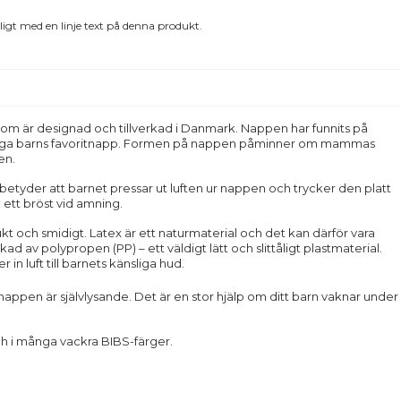
igt med en linje text på denna produkt.
som är designad och tillverkad i Danmark. Nappen har funnits på
ånga barns favoritnapp. Formen på nappen påminner om mammas
en.
betyder att barnet pressar ut luften ur nappen och trycker den platt
ett bröst vid amning.
t och smidigt. Latex är ett naturmaterial och det kan därför vara
kad av polypropen (PP) – ett väldigt lätt och slittåligt plastmaterial.
n luft till barnets känsliga hud.
appen är självlysande. Det är en stor hjälp om ditt barn vaknar under
ch i många vackra BIBS-färger.