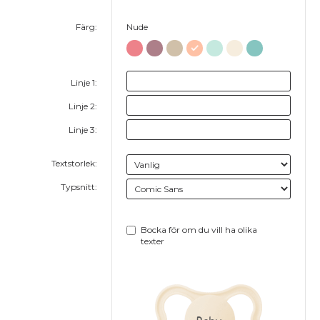
Färg:
Nude
Linje 1:
Linje 2:
Linje 3:
Textstorlek:
Typsnitt:
Bocka för om du vill ha olika
texter