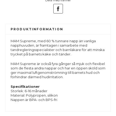
Dela med vänner
PRODUKTINFORMATION
MAM Supreme, med 60 % tunnare napp än vanliga
napphuvuden, är framtagen i samarbete med
tandregleringsspecialister och barnläkare för att minska
trycket på barnets käke och tänder.
MAM Supreme är också fyra gånger så mjuk och flexibel
som de flesta andra nappar och har en öppen sköld som
ger maximal luftgenomströmning till barnets hud och
förhindrar därmed hudirritation.
Specifikationer
Storlek: 6-16 månader
Material: Polypropen, silikon
Nappen är BPA- och BPS-fri