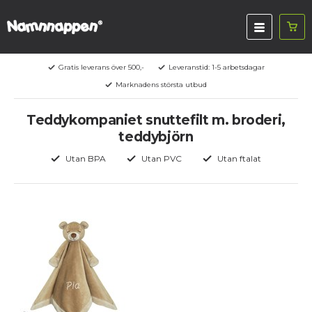
Gratis leverans över 500,-
Leveranstid: 1-5 arbetsdagar
Marknadens största utbud
Teddykompaniet snuttefilt m. broderi,
teddybjörn
Utan BPA
Utan PVC
Utan ftalat