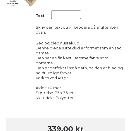
Text:
Skriv den text du vill brodera på snuttefilten
ovan.
Sød og blød nusseklud.
Denne bløde sutteklud er formet som en sød
bamse.
Den har en fin kant i samme farve som
potterne.
Den er perfekt til små børn, da den er blød og
holdt i rolige farver.
Vaskes ved 40 gr.
Alder: +0 mdr
Størrelse: 35 x 35 cm
Materiale: Polyester
339,00 kr