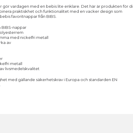
r gör vardagen med en bebis lite enklare. Det här är produkten för d
binera praktiskhet och funktionalitet med en vacker design som
bebis favoritnappar från BIBS.
la BIBS-nappar
 polyesterrem
ämma med nickelfri metall
orka av
er
elfri metall
 av livsmedelskvalitet
ighet med gällande säkerhetskrav i Europa och standarden EN
.