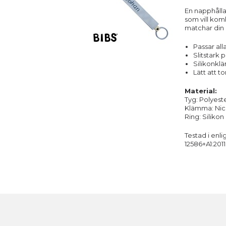
En napphålla
som vill kom
matchar din 
Passar al
Slitstark
Silikonkl
Lätt att t
Material:
Tyg: Polyest
Klämma: Nick
Ring: Silikon
Testad i enl
12586+A1:2011