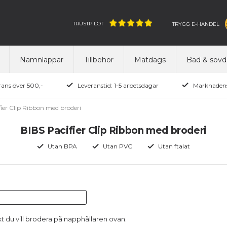
TRUSTPILOT
TRYGG E-HANDEL
Namnlappar
Tillbehör
Matdags
Bad & sovd
rans över 500,-
Leveranstid: 1-5 arbetsdagar
Marknadens
fier Clip Ribbon med broderi
BIBS Pacifier Clip Ribbon med broderi
Utan BPA
Utan PVC
Utan ftalat
xt du vill brodera på napphållaren
ovan.