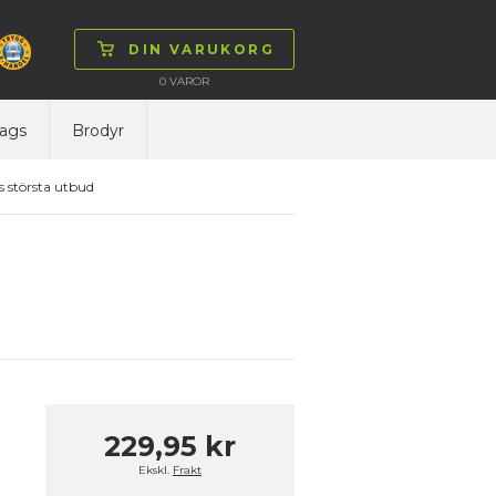
DIN VARUKORG
0
VAROR
ags
Brodyr
 största utbud
229,95 kr
Ekskl.
Frakt