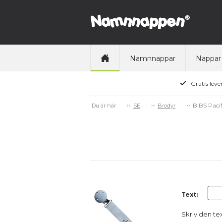
Namnnappar
Nappar
Gratis leve
BIBS Paci
Du är här
SE
Brodyr
Text:
Skriv den te