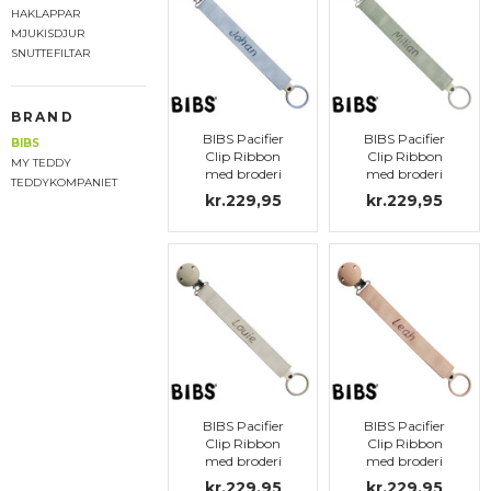
HAKLAPPAR
MJUKISDJUR
SNUTTEFILTAR
BRAND
BIBS Pacifier
BIBS Pacifier
BIBS
Clip Ribbon
Clip Ribbon
MY TEDDY
med broderi
med broderi
TEDDYKOMPANIET
kr.229,95
kr.229,95
BIBS Pacifier
BIBS Pacifier
Clip Ribbon
Clip Ribbon
med broderi
med broderi
kr.229,95
kr.229,95