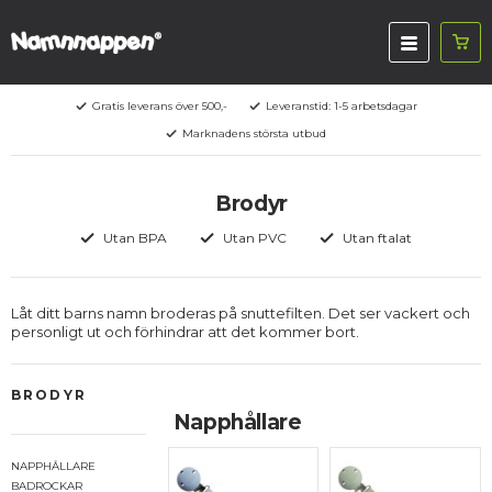
Gratis leverans över 500,-
Leveranstid: 1-5 arbetsdagar
Marknadens största utbud
Brodyr
Utan BPA
Utan PVC
Utan ftalat
Låt ditt barns namn broderas på snuttefilten. Det ser vackert och
personligt ut och förhindrar att det kommer bort.
BRODYR
Napphållare
NAPPHÅLLARE
BADROCKAR