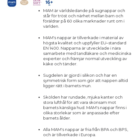
MAM är världsledande på sugnappar och
står för tröst och närhet mellan barn och
föräldrar på 60 olika marknader runt om i
världen.
MAM's nappar är tillverkade i material av
högsta kvalitet och uppfyller EU–standard
EN 1400. Napparna är utvecklade i nära
samarbete med tandläkare och medicinska
experter och främjar normal utveckling av
käke och tänder.
Sugdelen är gjord i silikon och har en
symmetrisk form som gör att nappen alltid
ligger rätt i barnets mun.
Skölden har rundade, mjuka kanter och
stora lufthål för att vara skonsam mot
barnets känsliga hud. MAM's nappar finns i
olika storlekar som är anpassade efter
barnets ålder.
Alla MAM's nappar är fria från BPA och BPS,
och är tillverkade i Europa.