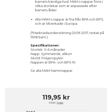
barnets känsliga hud. MAM:s nappar finns i
olika storlekar som är anpassade efter
barnets ålder.
Alla MAM:s nappar är fria från BPA och BPS,
och är tillverkade i Europa.
(*Marknadsundersökning 2009-2017, testat på
1508 barn.)
Specifikationer:
Storlek: 0-6 månader
Napp: Symmetrisk, silikon
Sköld: Polypropylen
Nappen är BPA- och BPS-fri
Se alla
MAM
Namnnappar.
119,95 kr
Ekskl.
Frakt