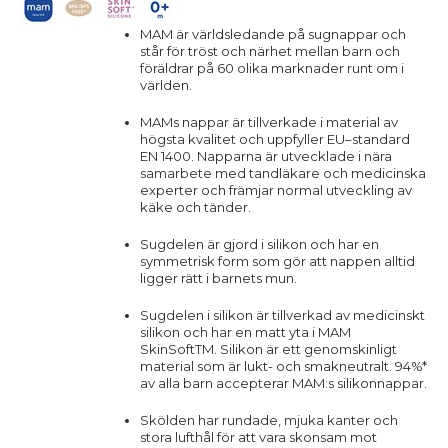
MAM är världsledande på sugnappar och
står för tröst och närhet mellan barn och
föräldrar på 60 olika marknader runt om i
världen.
MAMs nappar är tillverkade i material av
högsta kvalitet och uppfyller EU–standard
EN 1400. Napparna är utvecklade i nära
samarbete med tandläkare och medicinska
experter och främjar normal utveckling av
käke och tänder.
Sugdelen är gjord i silikon och har en
symmetrisk form som gör att nappen alltid
ligger rätt i barnets mun.
Sugdelen i silikon är tillverkad av medicinskt
silikon och har en matt yta i MAM
SkinSoftTM. Silikon är ett genomskinligt
material som är lukt- och smakneutralt. 94%*
av alla barn accepterar MAM:s silikonnappar.
Skölden har rundade, mjuka kanter och
stora lufthål för att vara skonsam mot